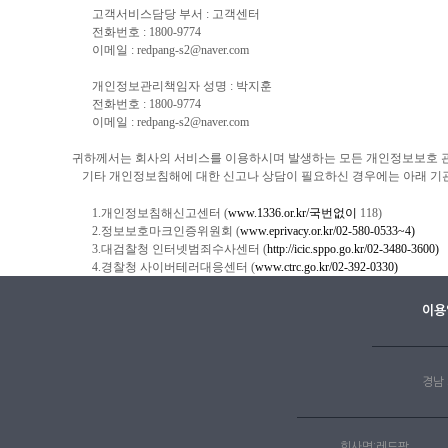
고객서비스담당 부서 : 고객센터
전화번호 : 1800-9774
이메일 :​ redpang-s2@naver.co
m
개인정보관리책임자 성명 : 박지훈
전화번호 : 1800-9774
이메일 :
redpang-s2@naver.co
m
귀하께서는 회사의 서비스를 이용하시며 발생하는 모든 개인정보보호 관
기타 개인정보침해에 대한 신고나 상담이 필요하신 경우에는 아래 기
1.개인정보침해신고센터 (
www.1336.or.kr/국번없이
118)
2.정보보호마크인증위원회 (
www.eprivacy.or.kr/02-580-0533~4)
3.대검찰청 인터넷범죄수사센터 (
http://icic.sppo.go.kr/02-3480-3600)
4.경찰청 사이버테러대응센터 (
www.ctrc.go.kr/02-392-0330)
이용
경남 
회사명:레드팡