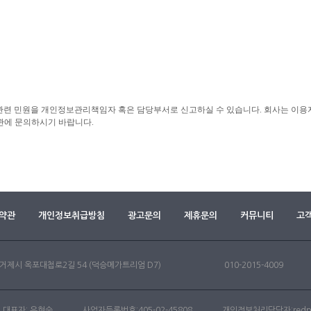
련 민원을 개인정보관리책임자 혹은 담당부서로 신고하실 수 있습니다. 회사는 이용자
관에 문의하시기 바랍니다.
약관
개인정보취급방침
광고문의
제휴문의
커뮤니티
고
거제시 옥포대첩로2길 54 (덕승메가트리엄 D7)
010-2015-4009
대표자: 유현숙
사업자등록번호:405-02-45808
개인정보처리담당자:
red