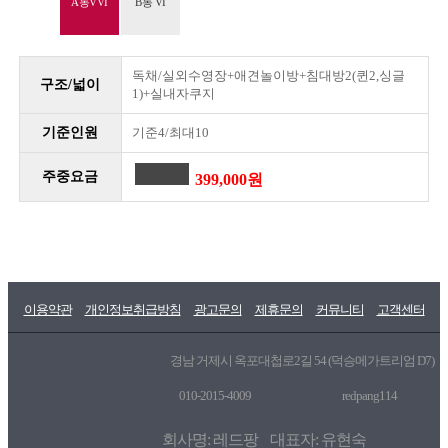
A동VVI
B동 VI
독채/실외수영장+애견놀이방+침대방2(퀸2,싱글
구조/넓이
1)+실내자쿠지
기준인원
기준4/최대10
주중요금
399,000원
이용약관
개인정보취급방침
광고문의
제휴문의
커뮤니티
고객센터
경남 거제시 옥포대첩로2길 54 (덕승메가트리엄 D7)
010-2015-4009
redpang114
회사명: 레드팡 대표자: 유현숙