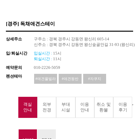
[경주] 독채애견스테이
상세주소
구주소 : 경북 경주시 강동면 왕신리 605-14
신주소 : 경북 경주시 강동면 왕신숲골안길 31-93 (왕신리)
입/퇴실시간
입실시간 :
15시
퇴실시간 :
11시
예약문의
010-2226-5059
펜션테마
#애견풀빌라
#애견동반
#자쿠지
객실
외부
부대
이용
취소 및
이용
안내
전경
시설
안내
환불
후기