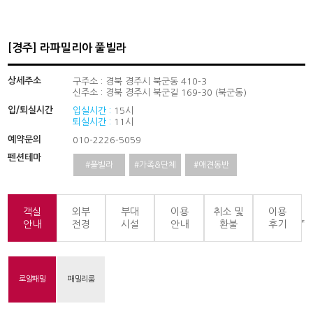
[경주] 라파밀리아 풀빌라
상세주소
구주소 : 경북 경주시 북군동 410-3
신주소 : 경북 경주시 북군길 169-30 (북군동)
입/퇴실시간
입실시간 :
15시
퇴실시간 :
11시
예약문의
010-2226-5059
펜션테마
#풀빌라
#가족&단체
#애견동반
객실
외부
부대
이용
취소 및
이용
안내
전경
시설
안내
환불
후기
로얄패밀
패밀리룸