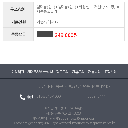
침대룸(퀸1)+침대룸(퀸1)+화장실3+거실1/ 50평, 독
구조/넓이
채복층풀빌라
기준인원
기준4/최대12
주중요금
249,000원
이용약관
개인정보취급방침
광고문의
제휴문의
커뮤니티
고객센터
경남 거제시 옥포대첩로2길 54 (덕승메가트리엄 D7)
010-2015-4009
redpang114
회사명: 레드팡 대표자: 유현숙
사업자등록: 405-02-45808
redpang-s2@naver.com
개인정보처리담당자:
Copyright © redpang.kr All Right Reserved. Produced by shopmonster.co.kr