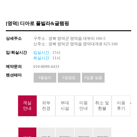
[영덕] 디아로 풀빌라&글램핑
상세주소
구주소 : 경북 영덕군 영덕읍 대부리 166-5
신주소 : 경북 영덕군 영덕읍 영덕대게로 625-166
입/퇴실시간
입실시간 :
15시
퇴실시간 :
11시
예약문의
010-8699-4433
펜션테마
#풀빌라
#글램핑
#일출·일몰
객실
외부
부대
이용
취소 및
이용
안내
전경
시설
안내
환불
후기