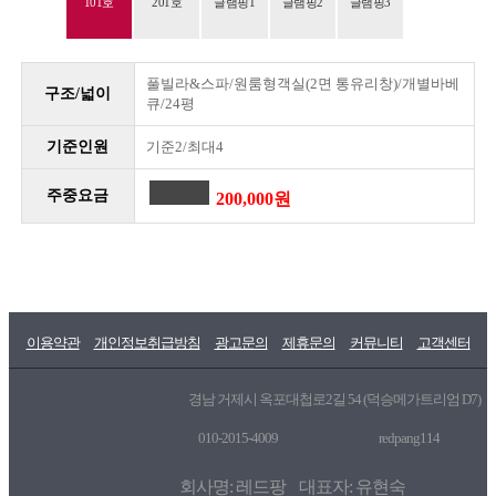
101호
201호
글램핑1
글램핑2
글램핑3
풀빌라&스파/원룸형객실(2면 통유리창)/개별바베
구조/넓이
큐/24평
기준인원
기준2/최대4
주중요금
200,000원
이용약관
개인정보취급방침
광고문의
제휴문의
커뮤니티
고객센터
경남 거제시 옥포대첩로2길 54 (덕승메가트리엄 D7)
010-2015-4009
redpang114
회사명: 레드팡 대표자: 유현숙