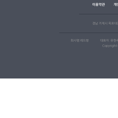
이용약관
개
경남 거제시 옥포대첩
회사명:레드팡
대표자: 유현
Copyright 